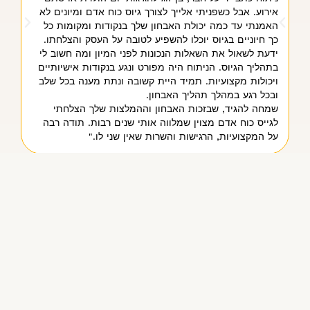
אירוע. אבל כשפניתי אלייך לצורך גיוס כוח אדם ומיונים לא
היי
האמנתי עד כמה יכולת האבחון שלך בנקודות ומקומות כל
הלי
כך חיוניים בגיוס יוכלו להשפיע לטובה על העסק והצלחתו.
נדי
ידעת לשאול את השאלות הנכונות לפני המיון ומה חשוב לי
את 
בתהליך הגיוס. הניתוח היה מפורט ונגע בנקודות אישיותיים
שהת
ויכולות מקצועיות. תמיד היית קשובה ונתת מענה בכל שלב
מלא
ובכל רגע במהלך תהליך האבחון.
אלו
שמחה להגיד, שבזכות האבחון וההמלצות שלך הצלחתי
לגייס כוח אדם מצוין שמלווה אותי שנים רבות. תודה רבה
על המקצועיות, הרגישות והשרות שאין שני לו."