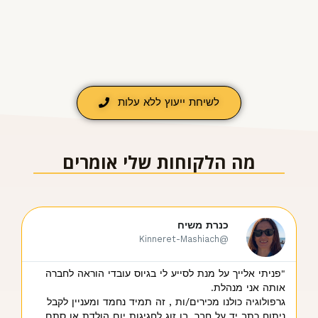
לשיחת ייעוץ ללא עלות
מה הלקוחות שלי אומרים
כנרת משיח
@Kinneret-Mashiach
"פניתי אלייך על מנת לסייע לי בגיוס עובדי הוראה לחברה
" 
אותה אני מנהלת.
שאר
גרפולוגיה כולנו מכירים/ות , זה תמיד נחמד ומעניין לקבל
האד
ניתוח כתב יד על חבר, בן זוג לחגיגות יום הולדת או סתם
בחר